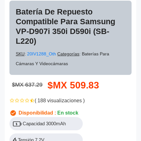
Batería De Repuesto
Compatible Para Samsung
VP-D907i 350i D590i (SB-
L220)
SKU
:
20IV1288_Oth
Categorías
: Baterías Para
Cámaras Y Videocámaras
$MX 509.83
$MX 637.29
( 188 visualizaciones )
Disponibilidad :
En stock
Capacidad 3000mAh
Tensión 7.2V