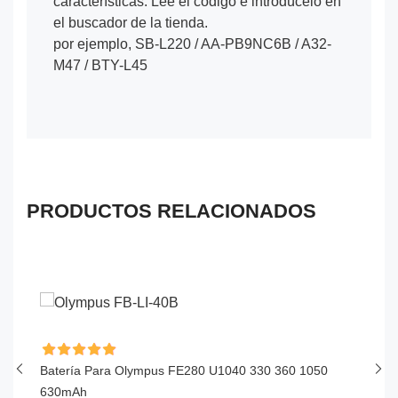
características. Lee el código e introdúcelo en
el buscador de la tienda.
por ejemplo, SB-L220 / AA-PB9NC6B / A32-
M47 / BTY-L45
PRODUCTOS RELACIONADOS
Batería Para Olympus FE280 U1040 330 360 1050
Ba
630mAh