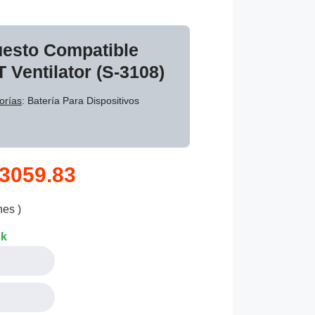
uesto Compatible
 Ventilator (S-3108)
orías
: Batería Para Dispositivos
3059.83
nes )
ck