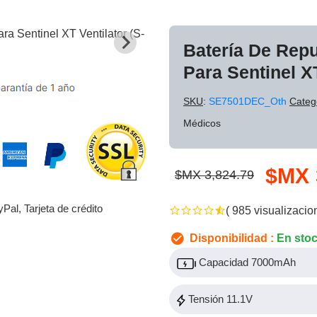
Batería De Rep
Para Sentinel XT
SKU
:
SE7501DEC_Oth
Categ
Médicos
$MX 
$MX 3,824.79
yPal, Tarjeta de crédito
( 985 visualizacio
Disponibilidad :
En sto
Capacidad 7000mAh
Tensión 11.1V