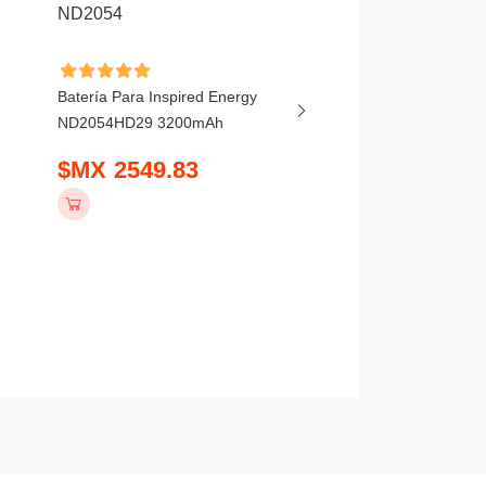
Batería Para Baxter 03
Batería Para Inspired Energy
56837-101 550-00002
ND2054HD29 3200mAh
5400Wh
$MX 2549.83
$MX 475.83