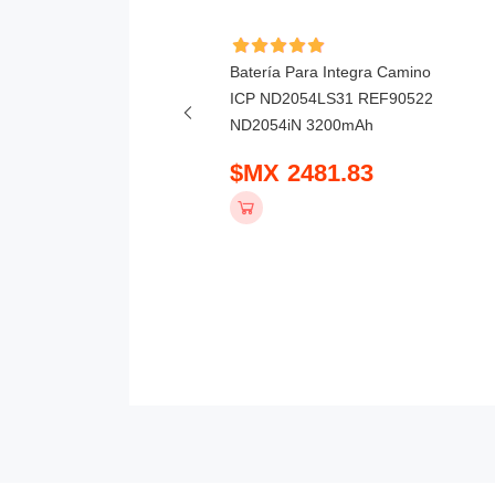
ía Para Lee & J.Power
Batería Para Integra Camino
meditech M7 YK-810A
ICP ND2054LS31 REF90522
mAh
ND2054iN 3200mAh
 1359.83
$MX 2481.83