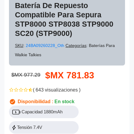
Batería De Repuesto
Compatible Para Sepura
STP8000 STP8038 STP9000
SC20 (STP9000)
SKU
:
24BA09260228_Oth
Categorías
: Baterías Para
Walkie Talkies
$MX 781.83
$MX 977.29
( 643 visualizaciones )
Disponibilidad :
En stock
Capacidad 1880mAh
Tensión 7.4V