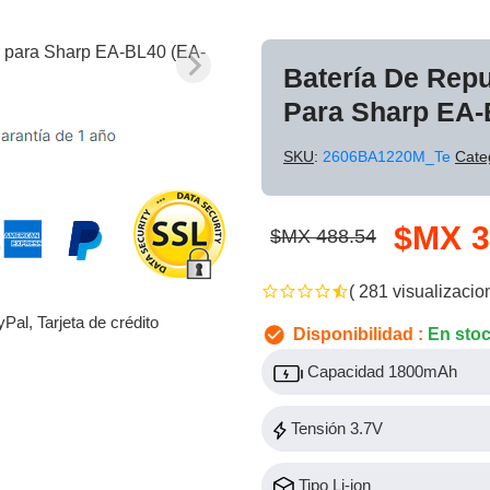
Batería De Rep
Para Sharp EA-
SKU
:
2606BA1220M_Te
Cate
$MX 3
$MX 488.54
( 281 visualizacio
yPal, Tarjeta de crédito
Disponibilidad :
En sto
Capacidad 1800mAh
Tensión 3.7V
Tipo Li-ion