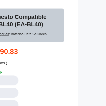
uesto Compatible
BL40 (EA-BL40)
gorías
: Baterías Para Celulares
90.83
nes )
ck