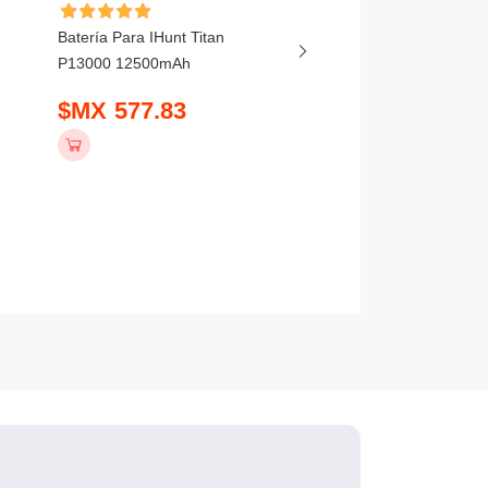
Batería Para IHunt Titan
Batería Para Vivo X20
P13000 12500mAh
5800mAh
$MX 577.83
$MX 407.83