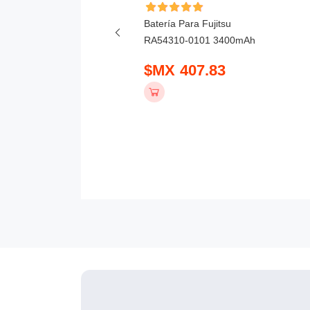
ía Para Honor X6D
Batería Para Fujitsu
mAh
RA54310-0101 3400mAh
 390.83
$MX 407.83