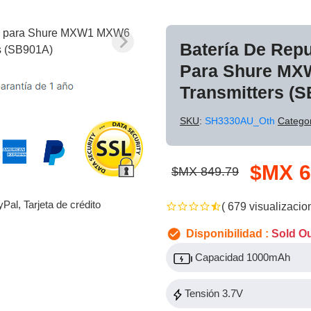
Batería De Rep
Para Shure M
Transmitters (
SKU
:
SH3330AU_Oth
Catego
$MX 6
$MX 849.79
yPal, Tarjeta de crédito
( 679 visualizacio
Disponibilidad :
Sold O
Capacidad 1000mAh
Tensión 3.7V