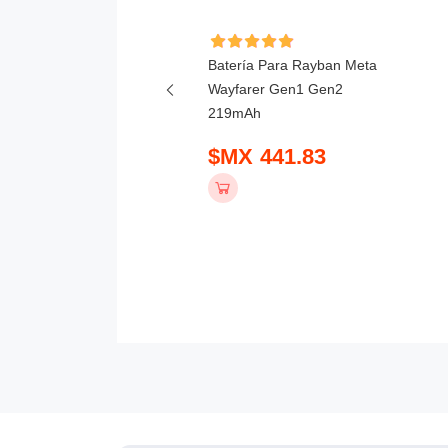
ía Para Hikvision DS-
Batería Para Rayban Meta
T-A 3000mAh
Wayfarer Gen1 Gen2
219mAh
 798.83
$MX 441.83