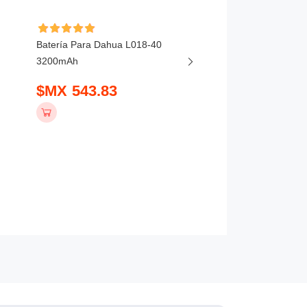
Batería Para Dahua L018-40
Batería Para DJI MIC
3200mAh
BHX211-320-3.85V 3
$MX 543.83
$MX 441.83