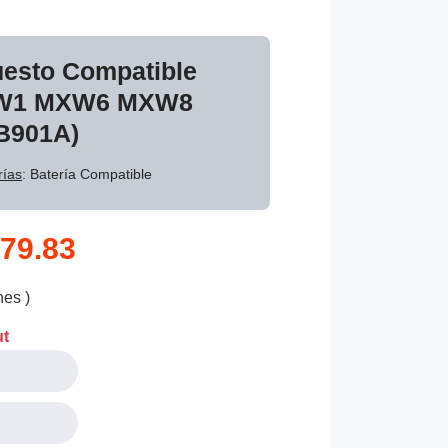
uesto Compatible
XW1 MXW6 MXW8
SB901A)
rías
: Batería Compatible
79.83
nes )
ut