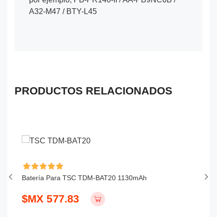
A32-M47 / BTY-L45
PRODUCTOS RELACIONADOS
Batería Para TSC TDM-BAT20 1130mAh
Ba
$MX 577.83
$