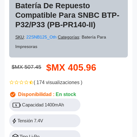
Batería De Repuesto
Compatible Para SNBC BTP-
P32/P33 (PB-PR140-II)
SKU
:
22SNB125_Oth
Categorías
: Batería Para
Impresoras
$MX 405.96
$MX 507.45
( 174 visualizaciones )
Disponibilidad :
En stock
Capacidad 1400mAh
Tensión 7.4V
Tipo Li-Po