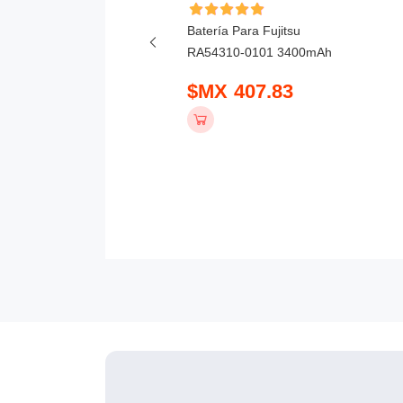
ía Para Honor X6D
Batería Para Fujitsu
mAh
RA54310-0101 3400mAh
 390.83
$MX 407.83