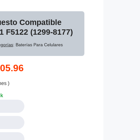
uesto Compatible
1 F5122 (1299-8177)
gorías
: Baterías Para Celulares
05.96
nes )
ck