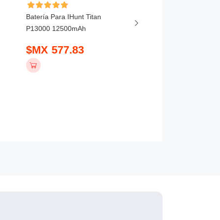
Batería Para IHunt Titan
Batería Para Vivo X20
P13000 12500mAh
5800mAh
$MX 577.83
$MX 407.83