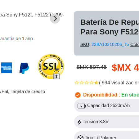
Batería De Rep
Para Sony F512
SKU
:
23BA10310206_Te
Cate
$MX 4
$MX 507.45
( 994 visualizacio
yPal, Tarjeta de crédito
Disponibilidad :
En sto
Capacidad 2620mAh
Tensión 3.8V
Tipo Li-Polymer