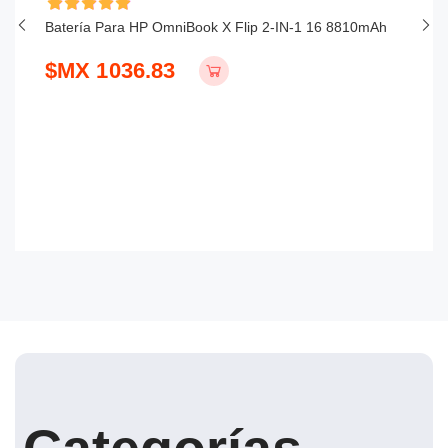
Batería Para HP OmniBook X Flip 2-IN-1 16 8810mAh
Ba
$MX 1036.83
$