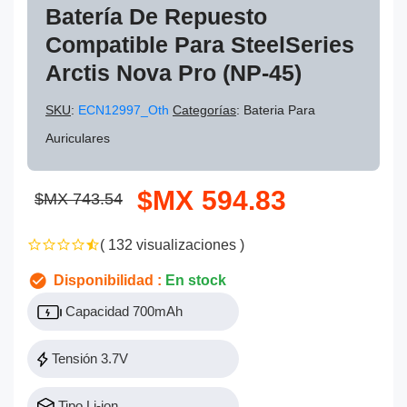
Batería De Repuesto
Compatible Para SteelSeries
Arctis Nova Pro (NP-45)
SKU
:
ECN12997_Oth
Categorías
: Bateria Para
Auriculares
$MX 594.83
$MX 743.54
( 132 visualizaciones )
Disponibilidad :
En stock
Capacidad 700mAh
Tensión 3.7V
Tipo Li-ion