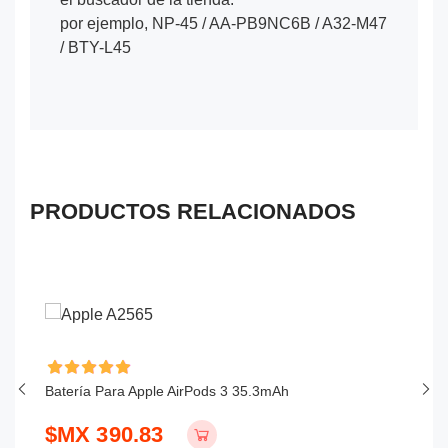
por ejemplo, NP-45 / AA-PB9NC6B / A32-M47
/ BTY-L45
PRODUCTOS RELACIONADOS
Ah
Batería Para Apple AirPods 3 35.3mAh
Ba
$MX 390.83
$