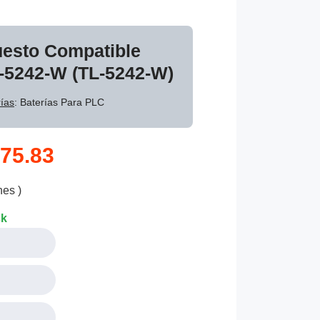
uesto Compatible
L-5242-W (TL-5242-W)
ías
: Baterías Para PLC
75.83
nes )
ck