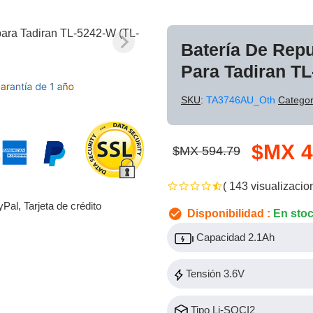
Batería De Rep
Para Tadiran T
SKU
:
TA3746AU_Oth
Categor
$MX 4
$MX 594.79
( 143 visualizacio
yPal, Tarjeta de crédito
Disponibilidad :
En sto
Capacidad 2.1Ah
Tensión 3.6V
Tipo Li-SOCI2