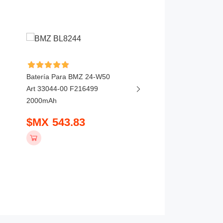
Batería Para BMZ 24-W50
Batería Para Maxell E
Art 33044-00 F216499
3650mAh
2000mAh
$MX 594.83
$MX 543.83