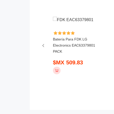
ía Para Kawasaki Robot
Batería Para FDK LG
wa ABB Nachi Servo
EIectronics EAC63379801
505-2 3650mAh
PACK
 849.83
$MX 509.83