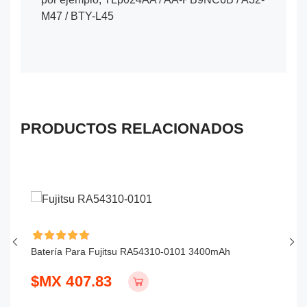
M47 / BTY-L45
PRODUCTOS RELACIONADOS
Batería Para Fujitsu RA54310-0101 3400mAh
Ba
$MX 407.83
$