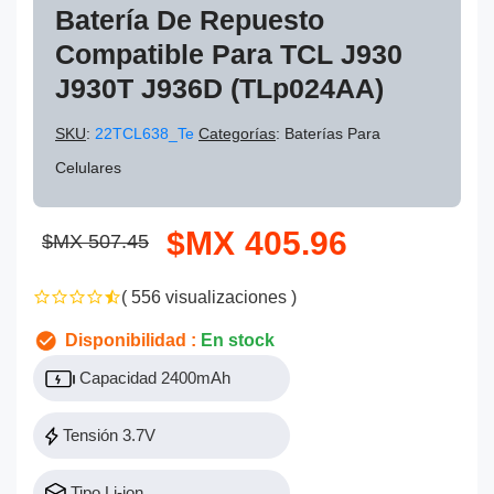
Batería De Repuesto
Compatible Para TCL J930
J930T J936D (TLp024AA)
SKU
:
22TCL638_Te
Categorías
: Baterías Para
Celulares
$MX 405.96
$MX 507.45
( 556 visualizaciones )
Disponibilidad :
En stock
Capacidad 2400mAh
Tensión 3.7V
Tipo Li-ion