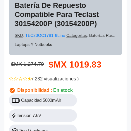
Batería De Repuesto
Compatible Para Teclast
30154200P (30154200P)
SKU
:
TEC23OC1781-8Line
Categorías
: Baterías Para
Laptops Y Netbooks
$MX 1019.83
$MX 1,274.79
( 232 visualizaciones )
Disponibilidad :
En stock
Capacidad 5000mAh
Tensión 7.6V
Tipo Li-polymer