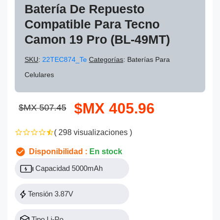
Batería De Repuesto
Compatible Para Tecno
Camon 19 Pro (BL-49MT)
SKU
:
22TEC874_Te
Categorías
: Baterías Para
Celulares
$MX 405.96
$MX 507.45
( 298 visualizaciones )
Disponibilidad :
En stock
Capacidad 5000mAh
Tensión 3.87V
Tipo Li-Po