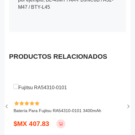
M47 / BTY-L45
PRODUCTOS RELACIONADOS
Batería Para Fujitsu RA54310-0101 3400mAh
Ba
$MX 407.83
$