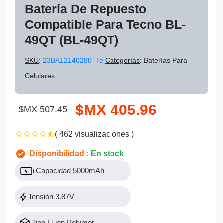
Batería De Repuesto
Compatible Para Tecno BL-
49QT (BL-49QT)
SKU
:
23BA12140280_Te
Categorías
: Baterías Para
Celulares
$MX 405.96
$MX 507.45
( 462 visualizaciones )
Disponibilidad :
En stock
Capacidad 5000mAh
Tensión 3.87V
Tipo Li-ion Polymer