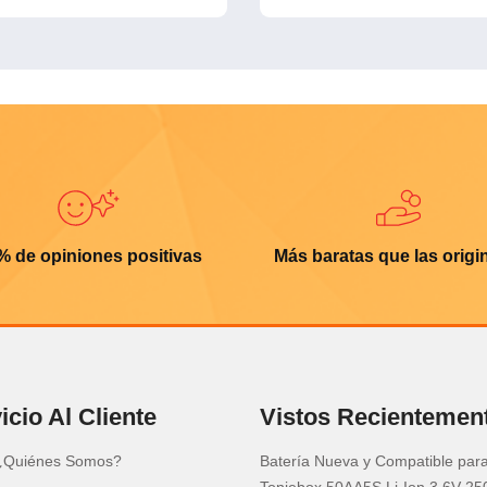
% de opiniones positivas
Más baratas que las origi
icio Al Cliente
Vistos Recientemen
¿Quiénes Somos?
Batería Nueva y Compatible par
Toniebox 50AA5S Li-Ion 3.6V 2