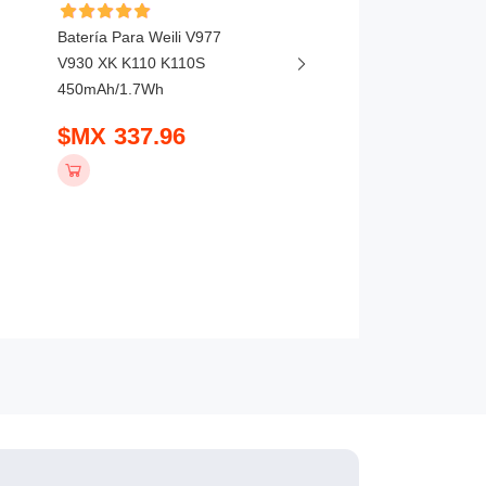
Batería Para Weili V977
Batería Para Weili XK 
V930 XK K110 K110S
600mAh/4.44Wh
450mAh/1.7Wh
$MX 388.96
$MX 337.96