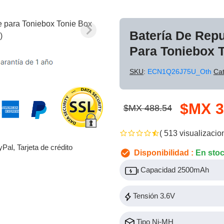
Batería De Rep
Para Toniebox 
SKU
:
ECN1Q26J75U_Oth
Cat
$MX 3
$MX 488.54
( 513 visualizacio
yPal, Tarjeta de crédito
Disponibilidad :
En sto
Capacidad 2500mAh
Tensión 3.6V
Tipo Ni-MH