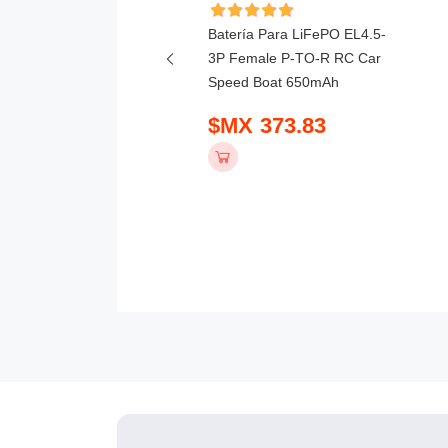
ía Para Feilun FT010
Batería Para LiFePO EL4.5-
1 2800mah
3P Female P-TO-R RC Car
Speed Boat 650mAh
 765.00
$MX 373.83