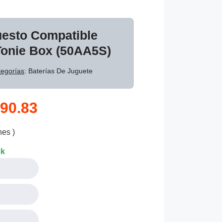
uesto Compatible
Tonie Box (50AA5S)
egorías
: Baterías De Juguete
90.83
nes )
ck