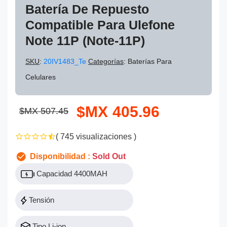
Batería De Repuesto
Compatible Para Ulefone
Note 11P (Note-11P)
SKU
:
20IV1483_Te
Categorías
: Baterías Para
Celulares
$MX 405.96
$MX 507.45
( 745 visualizaciones )
Disponibilidad :
Sold Out
Capacidad 4400MAH
Tensión
Tipo Li-ion