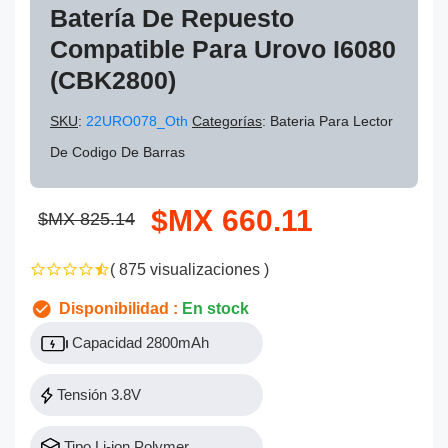
Batería De Repuesto
Compatible Para Urovo I6080
(CBK2800)
SKU
:
22URO078_Oth
Categorías
: Bateria Para Lector
De Codigo De Barras
$MX 660.11
$MX 825.14
( 875 visualizaciones )
Disponibilidad :
En stock
Capacidad 2800mAh
Tensión 3.8V
Tipo Li-ion Polymer