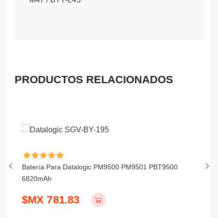
PRODUCTOS RELACIONADOS
Batería Para Datalogic PM9500 PM9501 PBT9500
Ba
6820mAh
P
$MX 781.83
$