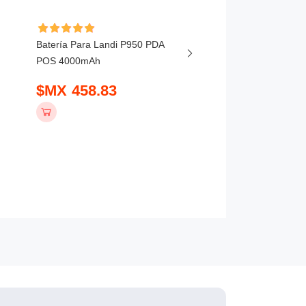
Batería Para Landi P950 PDA
Batería Para Newpost
POS 4000mAh
NEW8110 POS 2150m
$MX 458.83
$MX 407.83