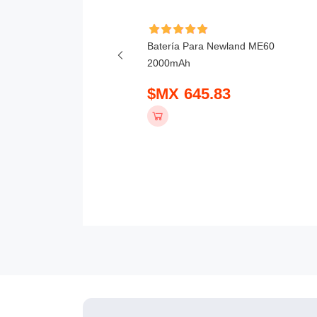
ía Para Urovo CT48
Batería Para Newland ME60
5000mAh
2000mAh
 390.83
$MX 645.83