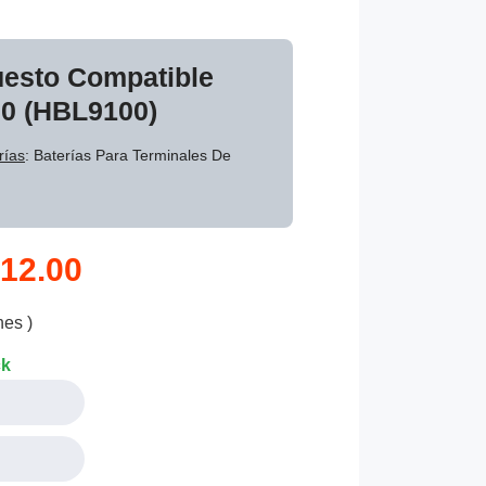
uesto Compatible
00 (HBL9100)
rías
: Baterías Para Terminales De
12.00
nes )
ck