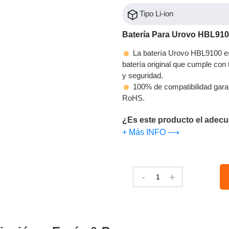
Tipo Li-ion
Batería Para Urovo HBL91
La batería Urovo HBL9100 es
batería original que cumple con t
y seguridad.
100% de compatibilidad gara
RoHS.
¿Es este producto el adecu
+ Más INFO ⟶
-
+