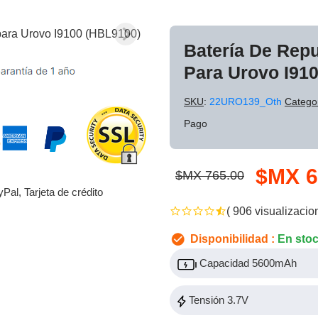
Batería De Rep
Para Urovo I91
SKU
:
22URO139_Oth
Catego
Pago
$MX 6
$MX 765.00
yPal, Tarjeta de crédito
( 906 visualizacio
Disponibilidad :
En sto
Capacidad 5600mAh
Tensión 3.7V