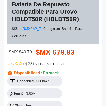
Batería De Repuesto
Compatible Para Urovo
HBLDT50R (HBLDT50R)
SKU
:
UR3549AP_Te
Categorías
: Baterías Para
Celulares
$MX 679.83
$MX 849.79
( 237 visualizaciones )
Disponibilidad :
En stock
Capacidad 9000mAh
Tensión 3.85V
Tipo Li-ion