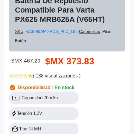
Batería De Repuesto
Compatible Para Varta
PX625 MRB625A (V65HT)
SKU
:
VA3893AP-2PCS_PLC_Oth
Categorías
: Pilas
Botón
$MX 373.83
$MX 467.29
( 138 visualizaciones )
Disponibilidad :
En stock
Capacidad 70mAh
Tensión 1.2V
Tipo Ni-MH