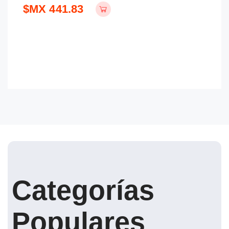
$MX 441.83
$
Categorías
Populares