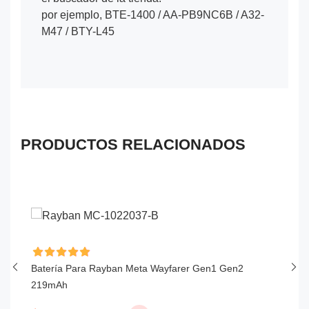
por ejemplo, BTE-1400 / AA-PB9NC6B / A32-
M47 / BTY-L45
PRODUCTOS RELACIONADOS
Batería Para Rayban Meta Wayfarer Gen1 Gen2
Ba
219mAh
1