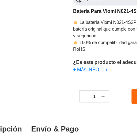
Batería Para Viomi N021-4
La batería Viomi N021-4S2P 
batería original que cumple con t
y seguridad.
100% de compatibilidad gara
RoHS.
¿Es este producto el adecu
+ Más INFO ⟶
-
+
ipción
Envío & Pago