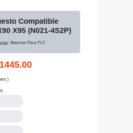
uesto Compatible
X90 X95 (N021-4S2P)
rías
: Baterías Para PLC
1445.00
nes )
ck