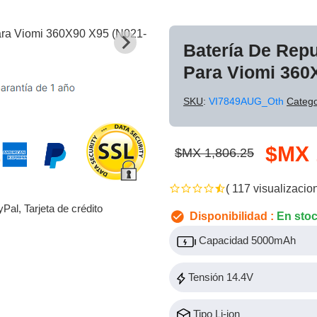
Batería De Rep
Para Viomi 360
SKU
:
VI7849AUG_Oth
Catego
$MX 
$MX 1,806.25
( 117 visualizacio
yPal, Tarjeta de crédito
Disponibilidad :
En sto
Capacidad 5000mAh
Tensión 14.4V
Tipo Li-ion