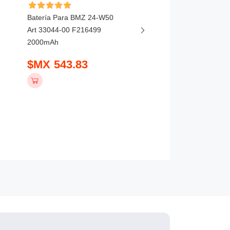
Batería Para BMZ 24-W50
Batería Para Maxell E
Art 33044-00 F216499
3650mAh
2000mAh
$MX 594.83
$MX 543.83