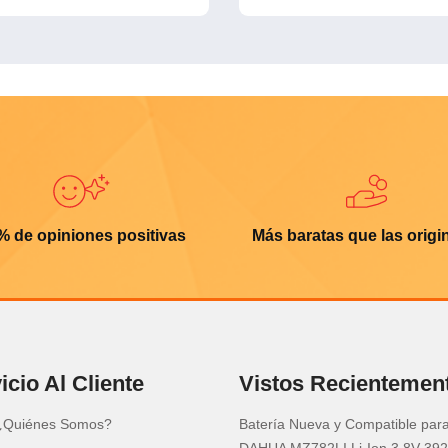
% de opiniones positivas
Más baratas que las origi
icio Al Cliente
Vistos Recientemen
¿Quiénes Somos?
Batería Nueva y Compatible par
DAHUA MZ782LI Li-Ion 3.8V 39