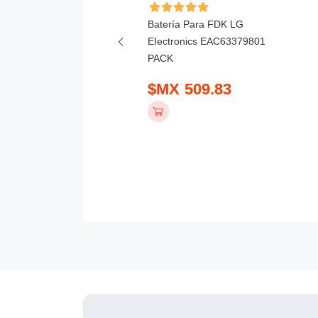
ía Para Kawasaki Robot
Batería Para FDK LG
wa ABB Nachi Servo
EIectronics EAC63379801
505-2 3650mAh
PACK
 849.83
$MX 509.83