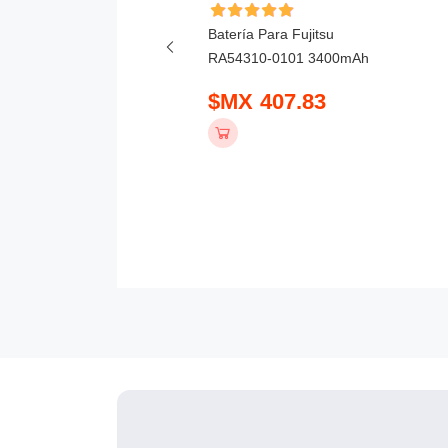
ía Para Honor X6D
Batería Para Fujitsu
mAh
RA54310-0101 3400mAh
 390.83
$MX 407.83