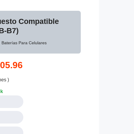
uesto Compatible
B-B7)
: Baterías Para Celulares
05.96
nes )
ck