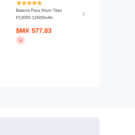
Batería Para IHunt Titan
Batería Para Vivo X20
P13000 12500mAh
5800mAh
$MX 577.83
$MX 407.83