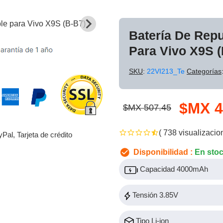
Batería De Rep
Para Vivo X9S (
SKU
:
22VI213_Te
Categorías
$MX 4
$MX 507.45
( 738 visualizacio
yPal, Tarjeta de crédito
Disponibilidad :
En sto
Capacidad 4000mAh
Tensión 3.85V
Tipo Li-ion