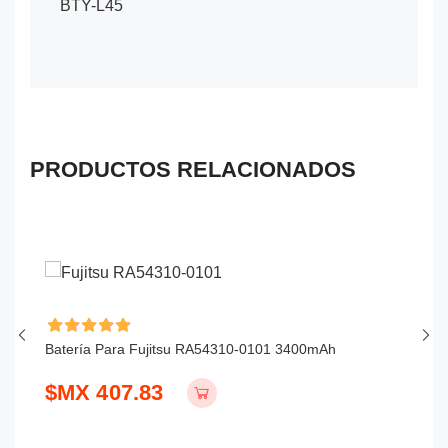
BTY-L45
PRODUCTOS RELACIONADOS
Batería Para Fujitsu RA54310-0101 3400mAh
Ba
$MX 407.83
$