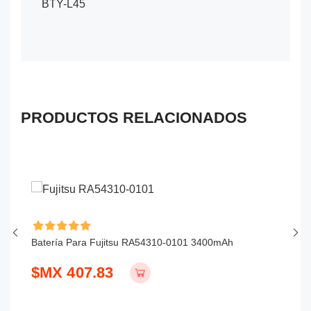
BTY-L45
PRODUCTOS RELACIONADOS
Batería Para Fujitsu RA54310-0101 3400mAh
Ba
$MX 407.83
$