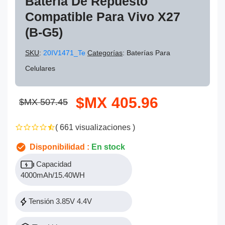
Batería De Repuesto
Compatible Para Vivo X27
(B-G5)
SKU
:
20IV1471_Te
Categorías
: Baterías Para
Celulares
$MX 405.96
$MX 507.45
( 661 visualizaciones )
Disponibilidad :
En stock
Capacidad
4000mAh/15.40WH
Tensión 3.85V 4.4V