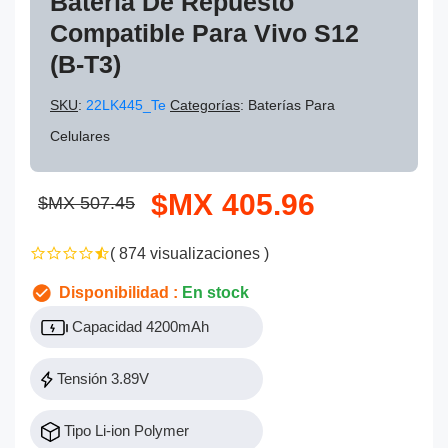
Batería De Repuesto
Compatible Para Vivo S12
(B-T3)
SKU
:
22LK445_Te
Categorías
: Baterías Para
Celulares
$MX 405.96
$MX 507.45
( 874 visualizaciones )
Disponibilidad :
En stock
Capacidad 4200mAh
Tensión 3.89V
Tipo Li-ion Polymer