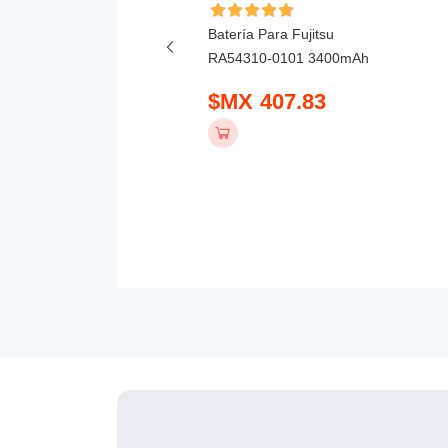
ía Para Honor X6D
Batería Para Fujitsu
mAh
RA54310-0101 3400mAh
 390.83
$MX 407.83