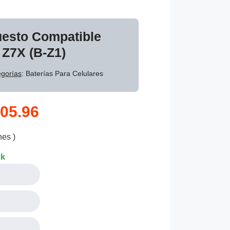
uesto Compatible
 Z7X (B-Z1)
gorías
: Baterías Para Celulares
05.96
nes )
ck