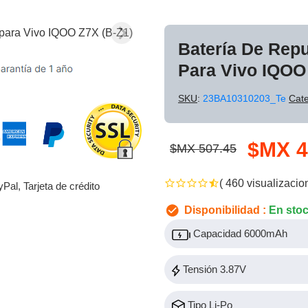
Batería De Rep
Para Vivo IQOO
SKU
:
23BA10310203_Te
Cate
$MX 4
$MX 507.45
( 460 visualizacio
yPal, Tarjeta de crédito
Disponibilidad :
En sto
Capacidad 6000mAh
Tensión 3.87V
Tipo Li-Po