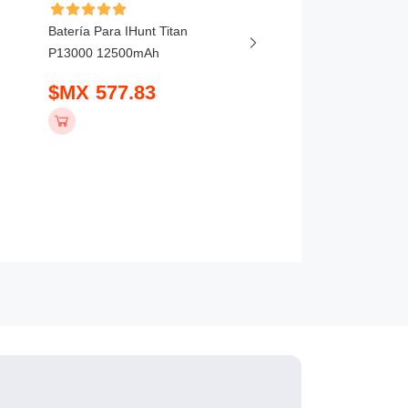
Batería Para IHunt Titan
Batería Para Vivo X20
P13000 12500mAh
5800mAh
$MX 577.83
$MX 407.83