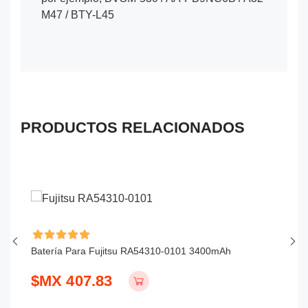
M47 / BTY-L45
PRODUCTOS RELACIONADOS
Batería Para Fujitsu RA54310-0101 3400mAh
Ba
$MX 407.83
$