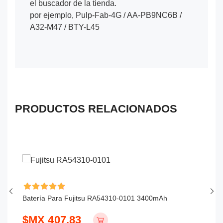
el buscador de la tienda.
por ejemplo, Pulp-Fab-4G / AA-PB9NC6B /
A32-M47 / BTY-L45
PRODUCTOS RELACIONADOS
Batería Para Fujitsu RA54310-0101 3400mAh
Ba
$MX 407.83
$