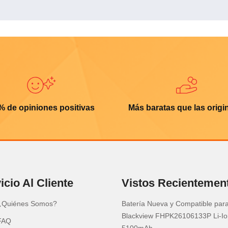
% de opiniones positivas
Más baratas que las origi
icio Al Cliente
Vistos Recientemen
¿Quiénes Somos?
Batería Nueva y Compatible par
Blackview FHPK26106133P Li-Io
FAQ
5100mAh