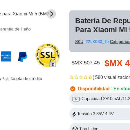
Batería De Rep
Para Xiaomi Mi
SKU
:
22LK030_Te
Categoría
$MX 4
$MX 507.45
( 580 visualizacio
yPal, Tarjeta de crédito
Disponibilidad :
En sto
Capacidad 2910mAh/11
Tensión 3.85V 4.4V
Tipo Li-ion