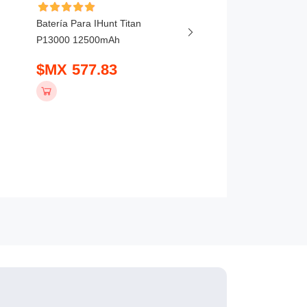
Batería Para IHunt Titan
Batería Para Vivo X20
P13000 12500mAh
5800mAh
$MX 577.83
$MX 407.83