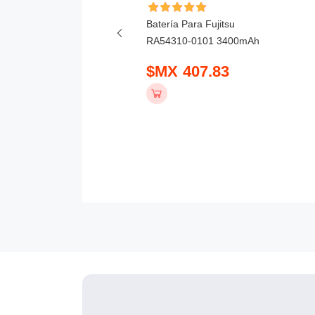
ía Para Honor X6D
Batería Para Fujitsu
mAh
RA54310-0101 3400mAh
 390.83
$MX 407.83