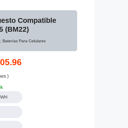
uesto Compatible
 5 (BM22)
s
: Baterías Para Celulares
05.96
nes )
ck
.2WH