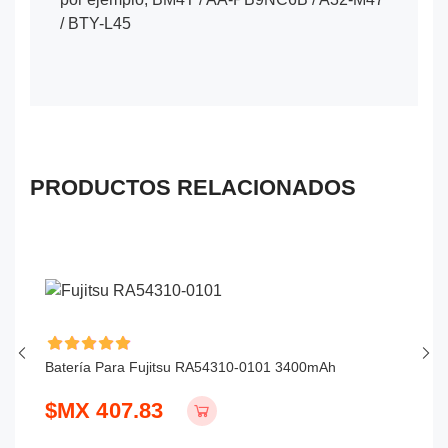
/ BTY-L45
PRODUCTOS RELACIONADOS
Batería Para Fujitsu RA54310-0101 3400mAh
Ba
$MX 407.83
$