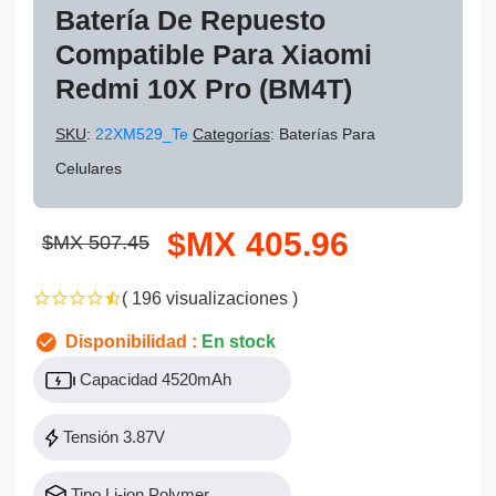
Batería De Repuesto
Compatible Para Xiaomi
Redmi 10X Pro (BM4T)
SKU
:
22XM529_Te
Categorías
: Baterías Para
Celulares
$MX 405.96
$MX 507.45
( 196 visualizaciones )
Disponibilidad :
En stock
Capacidad 4520mAh
Tensión 3.87V
Tipo Li-ion Polymer