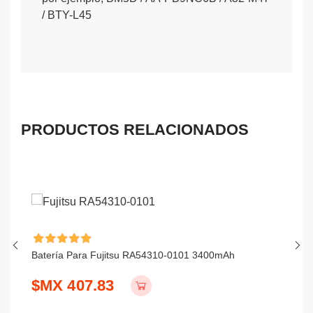
/ BTY-L45
PRODUCTOS RELACIONADOS
Batería Para Fujitsu RA54310-0101 3400mAh
Ba
$MX 407.83
$