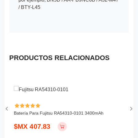
/ BTY-L45
PRODUCTOS RELACIONADOS
Batería Para Fujitsu RA54310-0101 3400mAh
Ba
$MX 407.83
$