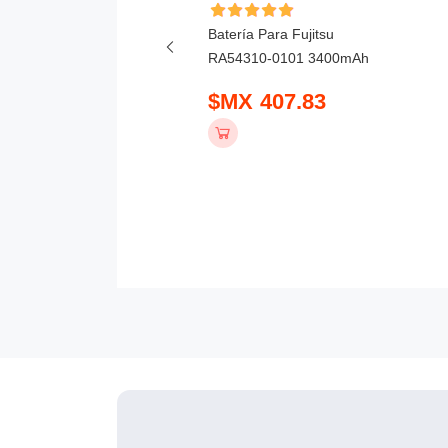
ía Para Honor X6D
Batería Para Fujitsu
mAh
RA54310-0101 3400mAh
 390.83
$MX 407.83