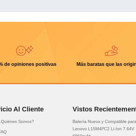
% de opiniones positivas
Más baratas que las origi
icio Al Cliente
Vistos Recientemen
¿Quiénes Somos?
Batería Nueva y Compatible par
Lenovo L15M4PC2 Li-Ion 7.64V
FAQ
6960mAh