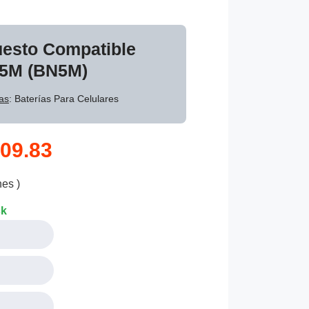
uesto Compatible
N5M (BN5M)
as
: Baterías Para Celulares
09.83
nes )
ck