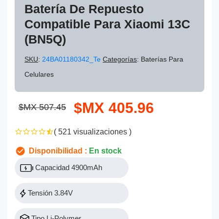
Batería De Repuesto
Compatible Para Xiaomi 13C
(BN5Q)
SKU
:
24BA01180342_Te
Categorías
: Baterías Para
Celulares
$MX 405.96
$MX 507.45
( 521 visualizaciones )
Disponibilidad :
En stock
Capacidad 4900mAh
Tensión 3.84V
Tipo Li-Polymer