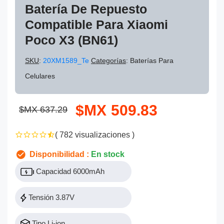
Batería De Repuesto
Compatible Para Xiaomi
Poco X3 (BN61)
SKU
:
20XM1589_Te
Categorías
: Baterías Para
Celulares
$MX 509.83
$MX 637.29
( 782 visualizaciones )
Disponibilidad :
En stock
Capacidad 6000mAh
Tensión 3.87V
Tipo Li-ion