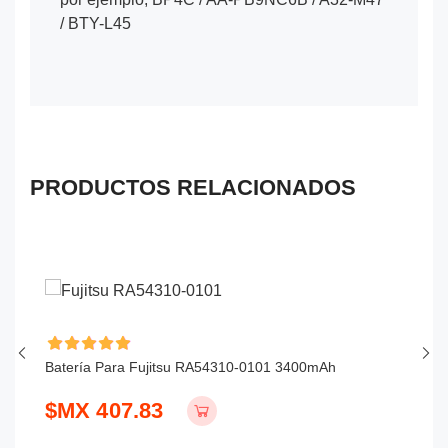
/ BTY-L45
PRODUCTOS RELACIONADOS
Batería Para Fujitsu RA54310-0101 3400mAh
Ba
$MX 407.83
$