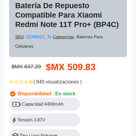
Batería De Repuesto
Compatible Para Xiaomi
Redmi Note 11T Pro+ (BP4C)
SKU
:
22XM521_Te
Categorías
: Baterías Para
Celulares
$MX 509.83
$MX 637.29
( 840 visualizaciones )
Disponibilidad :
En stock
Capacidad 4400mAh
Tensión 3.87V
Tipo Li-ion Polymer