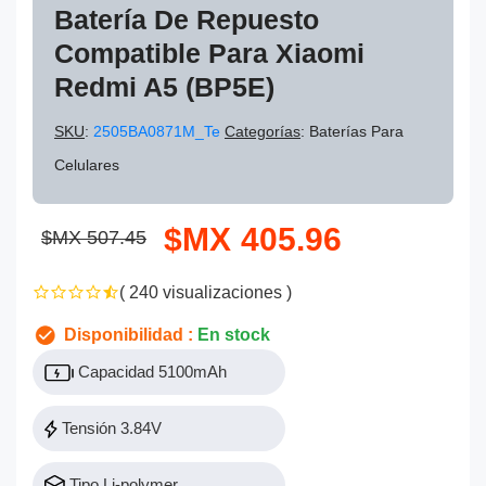
Batería De Repuesto
Compatible Para Xiaomi
Redmi A5 (BP5E)
SKU
:
2505BA0871M_Te
Categorías
: Baterías Para
Celulares
$MX 405.96
$MX 507.45
( 240 visualizaciones )
Disponibilidad :
En stock
Capacidad 5100mAh
Tensión 3.84V
Tipo Li-polymer