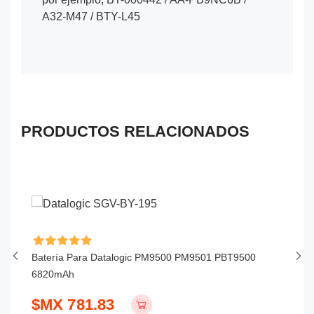
A32-M47 / BTY-L45
PRODUCTOS RELACIONADOS
Batería Para Datalogic PM9500 PM9501 PBT9500
Ba
6820mAh
P
$MX 781.83
$