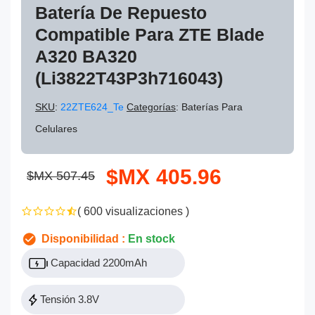
Batería De Repuesto
Compatible Para ZTE Blade
A320 BA320
(Li3822T43P3h716043)
SKU
:
22ZTE624_Te
Categorías
: Baterías Para
Celulares
$MX 405.96
$MX 507.45
( 600 visualizaciones )
Disponibilidad :
En stock
Capacidad 2200mAh
Tensión 3.8V