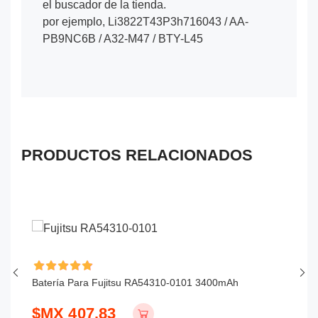
el buscador de la tienda.
por ejemplo, Li3822T43P3h716043 / AA-
PB9NC6B / A32-M47 / BTY-L45
PRODUCTOS RELACIONADOS
Batería Para Fujitsu RA54310-0101 3400mAh
Ba
$MX 407.83
$