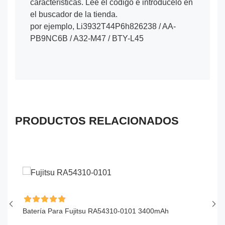
características. Lee el código e introdúcelo en
el buscador de la tienda.
por ejemplo, Li3932T44P6h826238 / AA-
PB9NC6B / A32-M47 / BTY-L45
PRODUCTOS RELACIONADOS
Batería Para Fujitsu RA54310-0101 3400mAh
Ba