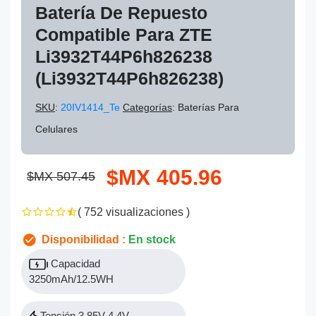
Batería De Repuesto
Compatible Para ZTE
Li3932T44P6h826238
(Li3932T44P6h826238)
SKU
:
20IV1414_Te
Categorías
: Baterías Para
Celulares
$MX 405.96
$MX 507.45
( 752 visualizaciones )
Disponibilidad :
En stock
Capacidad
3250mAh/12.5WH
Tensión 3.85V 4.4V