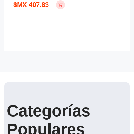
$MX 407.83
$
Categorías
Populares