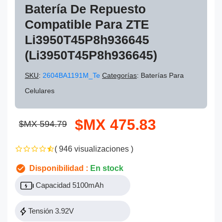
Batería De Repuesto
Compatible Para ZTE
Li3950T45P8h936645
(Li3950T45P8h936645)
SKU
:
2604BA1191M_Te
Categorías
: Baterías Para
Celulares
$MX 475.83
$MX 594.79
( 946 visualizaciones )
Disponibilidad :
En stock
Capacidad 5100mAh
Tensión 3.92V