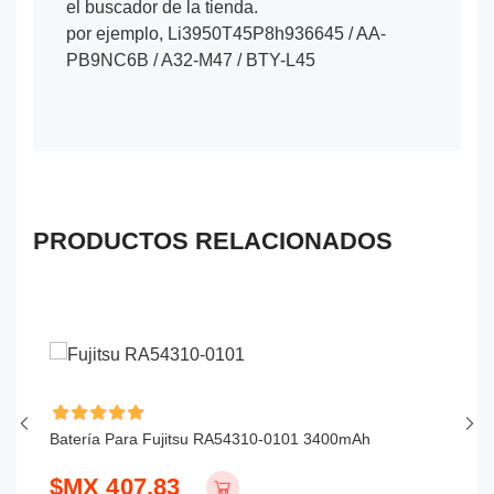
el buscador de la tienda.
por ejemplo, Li3950T45P8h936645 / AA-
PB9NC6B / A32-M47 / BTY-L45
PRODUCTOS RELACIONADOS
Batería Para Fujitsu RA54310-0101 3400mAh
Ba
$MX 407.83
$