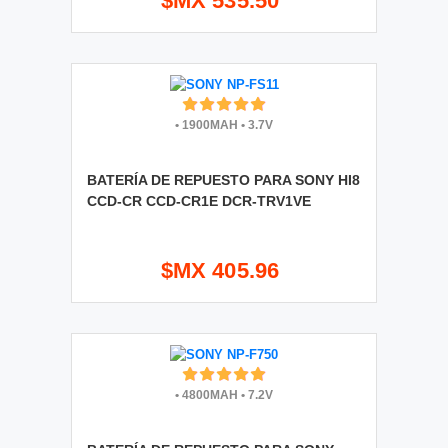
$MX 535.50
•
1900MAH
•
3.7V
BATERÍA DE REPUESTO PARA SONY HI8
CCD-CR CCD-CR1E DCR-TRV1VE
$MX 405.96
•
4800MAH
•
7.2V