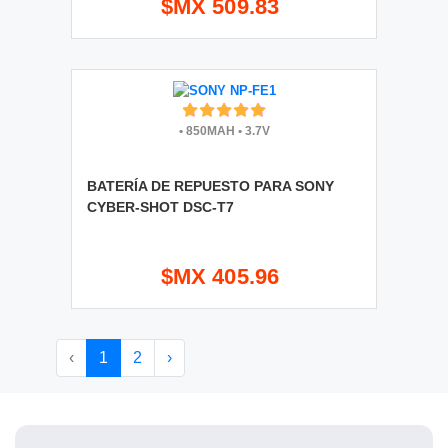
$MX 509.83
•
850MAH
•
3.7V
BATERÍA DE REPUESTO PARA SONY
CYBER-SHOT DSC-T7
$MX 405.96
‹
1
2
›