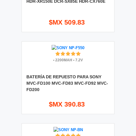
HDR-XR150E DCR-SX85E HDR-CX760E
$MX 509.83
•
2200MAH
•
7.2V
BATERÍA DE REPUESTO PARA SONY
MVC-FD100 MVC-FD83 MVC-FD92 MVC-
FD200
$MX 390.83