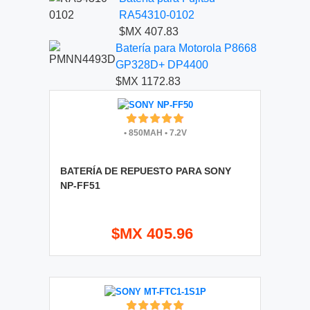
RA54310-0102
$MX 407.83
Batería para Motorola P8668
GP328D+ DP4400
$MX 1172.83
•
850MAH
•
7.2V
BATERÍA DE REPUESTO PARA SONY
NP-FF51
$MX 405.96