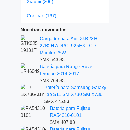
Xiaomi (206)
Coolpad (167)
Nuestras novedades
Cargador para Aoc 24B2XH
27B2H ADPC1925EX LCD
Monitor 25W
$MX 543.83
Batería para Range Rover
Evoque 2014-2017
$MX 764.83
Batería para Samsung Galaxy
Tab S11 SM-X730 SM-X736
$MX 475.83
Batería para Fujitsu
RA54310-0101
$MX 407.83
Batería para Fujitsu