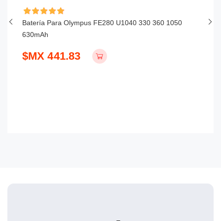
Batería Para Olympus FE280 U1040 330 360 1050
Ba
630mAh
$
$MX 441.83