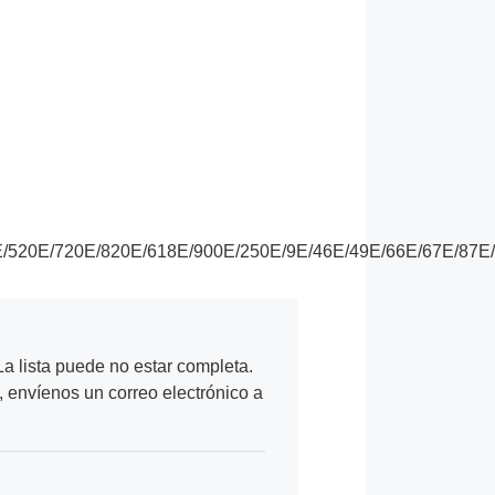
520E/720E/820E/618E/900E/250E/9E/46E/49E/66E/67E/87E/
a lista puede no estar completa.
, envíenos un correo electrónico a