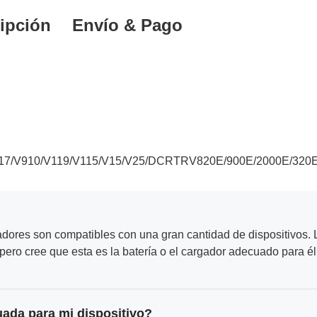
ipción
Envío & Pago
17/V910/V119/V115/V15/V25/DCRTRV820E/900E/2000E/320E/
adores son compatibles con una gran cantidad de dispositivos. L
ero cree que esta es la batería o el cargador adecuado para él
uada para mi dispositivo?