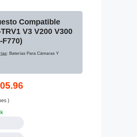
uesto Compatible
-TRV1 V3 V200 V300
-F770)
rías
: Baterías Para Cámaras Y
05.96
nes )
ck