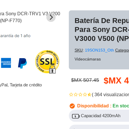
Batería De Rep
Para Sony DCR
V3000 V500 (NP
SKU
:
19SON153_Oth
Catego
Videocámaras
$MX 4
$MX 507.45
yPal, Tarjeta de crédito
( 364 visualizacio
Disponibilidad :
En sto
Capacidad 4200mAh