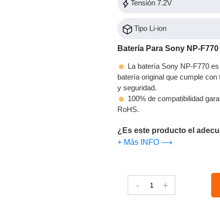
Tensión 7.2V
Tipo Li-ion
Batería Para Sony NP-F770
La batería Sony NP-F770 es 
batería original que cumple con t
y seguridad.
100% de compatibilidad gara
RoHS.
¿Es este producto el adecu
+ Más INFO ⟶
-
+