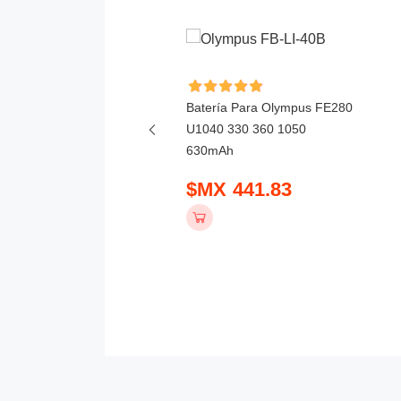
ía Para Yongnuo
Batería Para Olympus FE280
0Li 1800mAh
U1040 330 360 1050
630mAh
 475.83
$MX 441.83