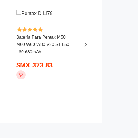
Batería Para Pentax M50
Batería Para Leica Q2
M60 W60 W80 V20 S1 L50
SL2 SL2S SL3 SL 252
L60 680mAh
$MX 1019.83
$MX 373.83