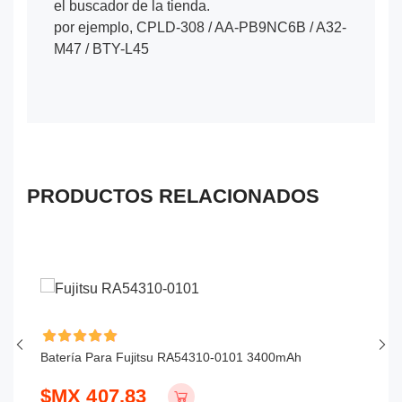
el buscador de la tienda.
por ejemplo, CPLD-308 / AA-PB9NC6B / A32-
M47 / BTY-L45
PRODUCTOS RELACIONADOS
Batería Para Fujitsu RA54310-0101 3400mAh
Ba
$MX 407.83
$