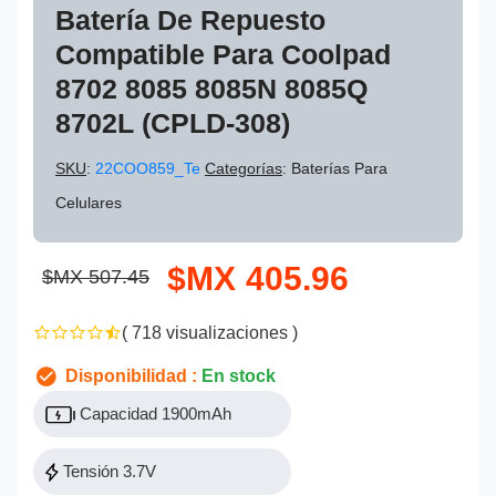
Batería De Repuesto
Compatible Para Coolpad
8702 8085 8085N 8085Q
8702L (CPLD-308)
SKU
:
22COO859_Te
Categorías
: Baterías Para
Celulares
$MX 405.96
$MX 507.45
( 718 visualizaciones )
Disponibilidad :
En stock
Capacidad 1900mAh
Tensión 3.7V