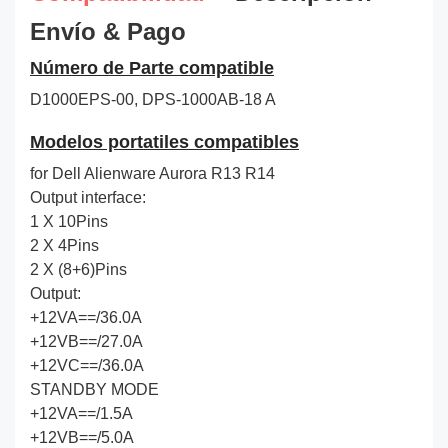
Envío & Pago
Número de Parte compatible
D1000EPS-00, DPS-1000AB-18 A
Modelos portatiles compatibles
for Dell Alienware Aurora R13 R14
Output interface:
1 X 10Pins
2 X 4Pins
2 X (8+6)Pins
Output:
+12VA==/36.0A
+12VB==/27.0A
+12VC==/36.0A
STANDBY MODE
+12VA==/1.5A
+12VB==/5.0A