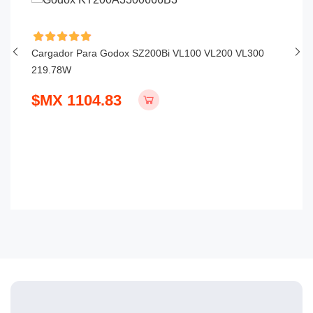
h
Cargador Para Godox SZ200Bi VL100 VL200 VL300
Ca
219.78W
$
$MX 1104.83