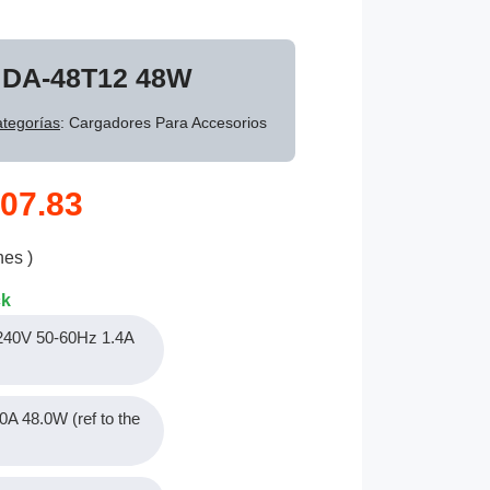
r DA-48T12 48W
tegorías
: Cargadores Para Accesorios
07.83
nes )
ck
-240V 50-60Hz 1.4A
0A 48.0W (ref to the