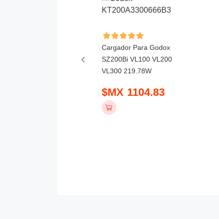
dor Para Bose
Link Air & Sounddock
Cargador Para Godox
er 240W
SZ200Bi VL100 VL200
VL300 219.78W
 594.83
$MX 1104.83