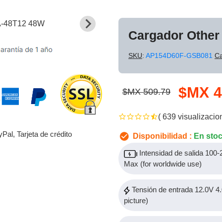
Cargador Othe
SKU
:
AP154D60F-GSB081
Ca
$MX 4
$MX 509.79
( 639 visualizacio
yPal, Tarjeta de crédito
Disponibilidad :
En sto
Intensidad de salida 100
Max (for worldwide use)
Tensión de entrada 12.0V 4.
picture)