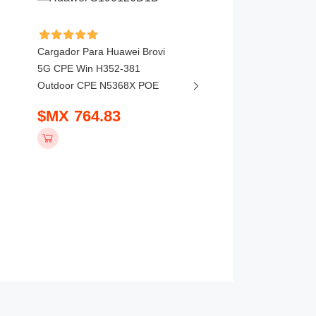
Cargador Para Huawei Brovi
Cargador Para Therm
5G CPE Win H352-381
Scientific Niton XL-2 X
Outdoor CPE N5368X POE
GOLDD XL3t 420-006
Thermo Analyzer
$MX 764.83
Spectrometer 1
$MX 2889.83